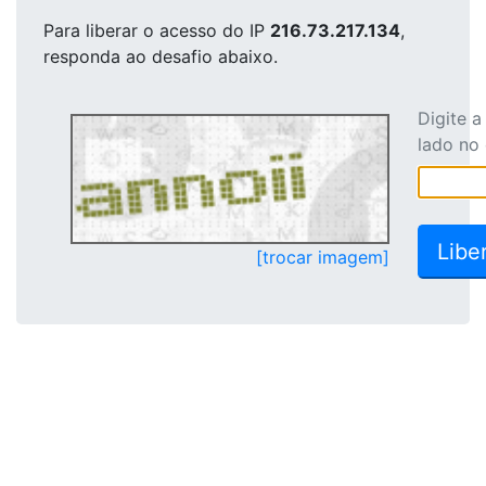
Para liberar o acesso
do IP
216.73.217.134
,
responda ao desafio abaixo.
Digite 
lado no
[trocar imagem]