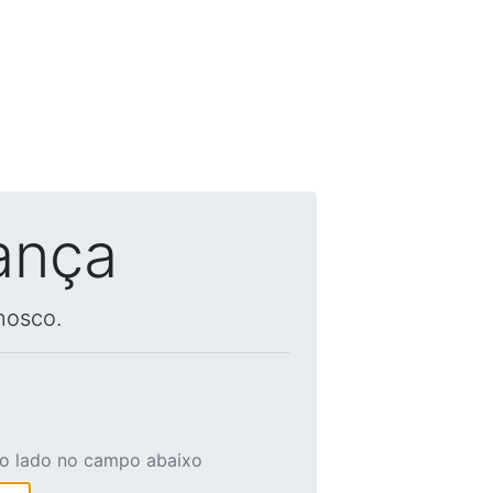
ança
nosco.
ao lado no campo abaixo