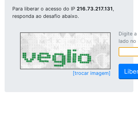
Para liberar o acesso
do IP
216.73.217.131
,
responda ao desafio abaixo.
Digite 
lado no
[trocar imagem]