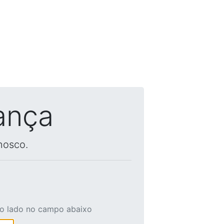
ança
nosco.
ao lado no campo abaixo