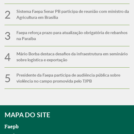
Sistema Faepa Senar PB participa de reunião com ministro da
Agricultura em Brasília
Faepa reforça prazo para atualização obrigatória de rebanhos
na Paraíba
Mário Borba destaca desafios da infraestrutura em seminário
sobre logística e exportação
Presidente da Faepa participa de audiência pública sobre
violência no campo promovida pelo TJPB
MAPA DO SITE
Faepb