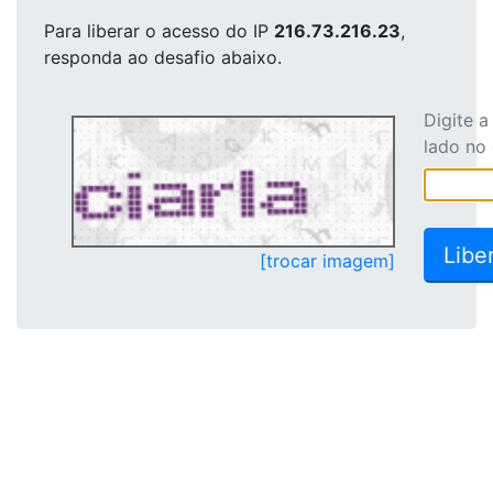
Para liberar o acesso
do IP
216.73.216.23
,
responda ao desafio abaixo.
Digite 
lado no
[trocar imagem]