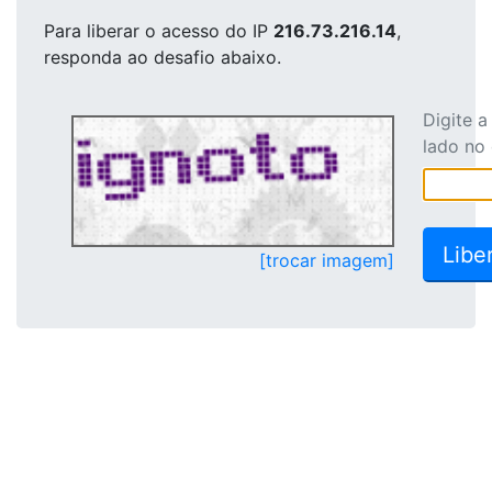
Para liberar o acesso
do IP
216.73.216.14
,
responda ao desafio abaixo.
Digite 
lado no
[trocar imagem]