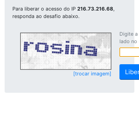
Para liberar o acesso
do IP
216.73.216.68
,
responda ao desafio abaixo.
Digite 
lado no
[trocar imagem]