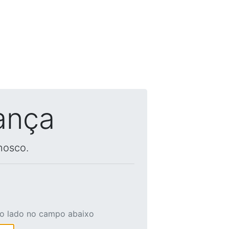
ança
nosco.
ao lado no campo abaixo