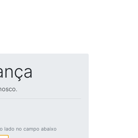
ança
nosco.
ao lado no campo abaixo