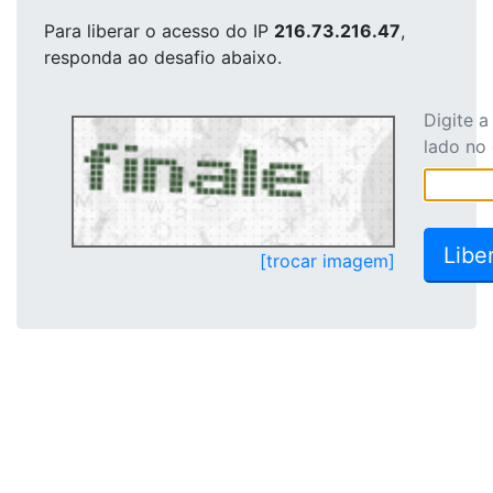
Para liberar o acesso
do IP
216.73.216.47
,
responda ao desafio abaixo.
Digite 
lado no
[trocar imagem]