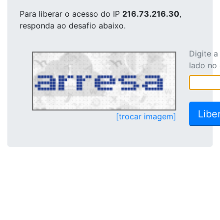
Para liberar o acesso
do IP
216.73.216.30
,
responda ao desafio abaixo.
Digite 
lado no
[trocar imagem]