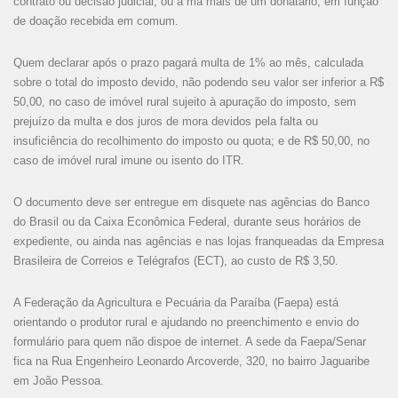
contrato ou decisão judicial, ou a ma mais de um donatário, em função
de doação recebida em comum.
Quem declarar após o prazo pagará multa de 1% ao mês, calculada
sobre o total do imposto devido, não podendo seu valor ser inferior a R$
50,00, no caso de imóvel rural sujeito à apuração do imposto, sem
prejuízo da multa e dos juros de mora devidos pela falta ou
insuficiência do recolhimento do imposto ou quota; e de R$ 50,00, no
caso de imóvel rural imune ou isento do ITR.
O documento deve ser entregue em disquete nas agências do Banco
do Brasil ou da Caixa Econômica Federal, durante seus horários de
expediente, ou ainda nas agências e nas lojas franqueadas da Empresa
Brasileira de Correios e Telégrafos (ECT), ao custo de R$ 3,50.
A Federação da Agricultura e Pecuária da Paraíba (Faepa) está
orientando o produtor rural e ajudando no preenchimento e envio do
formulário para quem não dispoe de internet. A sede da Faepa/Senar
fica na Rua Engenheiro Leonardo Arcoverde, 320, no bairro Jaguaribe
em João Pessoa.