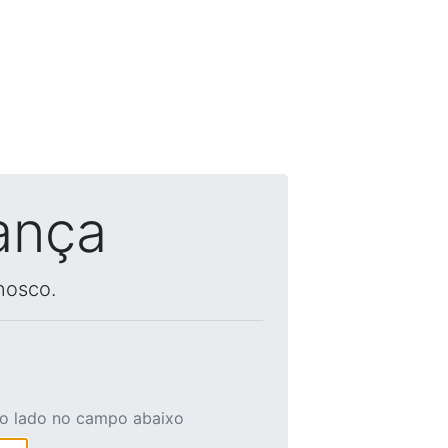
ança
nosco.
ao lado no campo abaixo