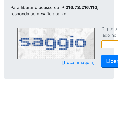
Para liberar o acesso
do IP
216.73.216.110
,
responda ao desafio abaixo.
Digite 
lado no
[trocar imagem]