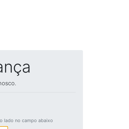
ança
nosco.
ao lado no campo abaixo