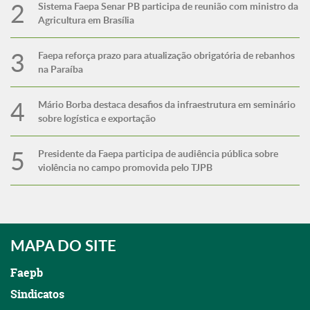
Sistema Faepa Senar PB participa de reunião com ministro da
Agricultura em Brasília
Faepa reforça prazo para atualização obrigatória de rebanhos
na Paraíba
Mário Borba destaca desafios da infraestrutura em seminário
sobre logística e exportação
Presidente da Faepa participa de audiência pública sobre
violência no campo promovida pelo TJPB
MAPA DO SITE
Faepb
Sindicatos