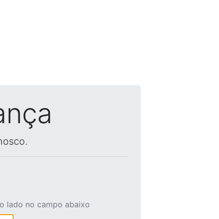
ança
nosco.
ao lado no campo abaixo