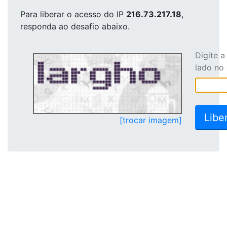
Para liberar o acesso
do IP
216.73.217.18
,
responda ao desafio abaixo.
Digite 
lado no
[trocar imagem]