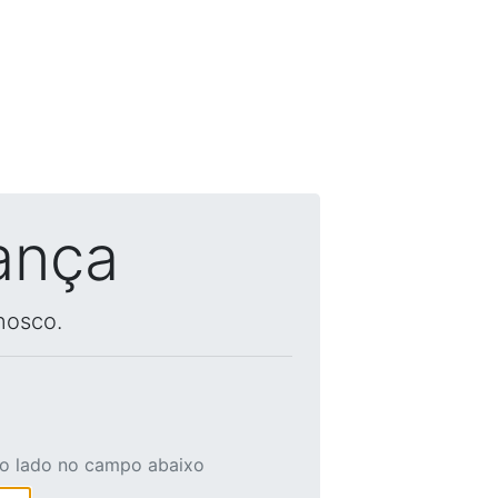
ança
nosco.
ao lado no campo abaixo