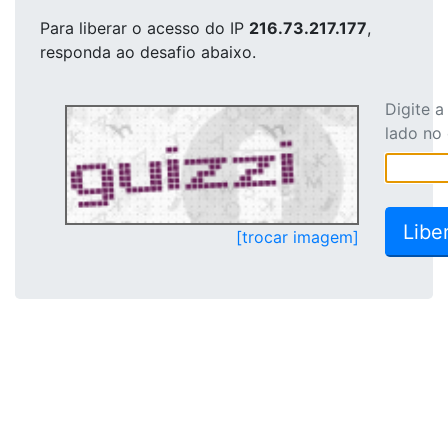
Para liberar o acesso
do IP
216.73.217.177
,
responda ao desafio abaixo.
Digite 
lado no
[trocar imagem]