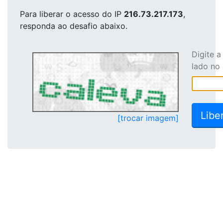
Para liberar o acesso
do IP
216.73.217.173
,
responda ao desafio abaixo.
Digite 
lado no
[trocar imagem]