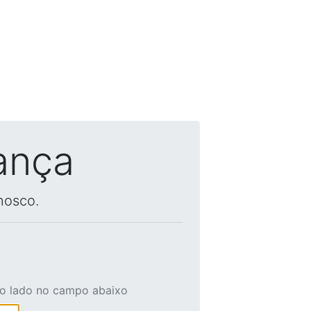
ança
nosco.
ao lado no campo abaixo