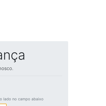
ança
nosco.
ao lado no campo abaixo