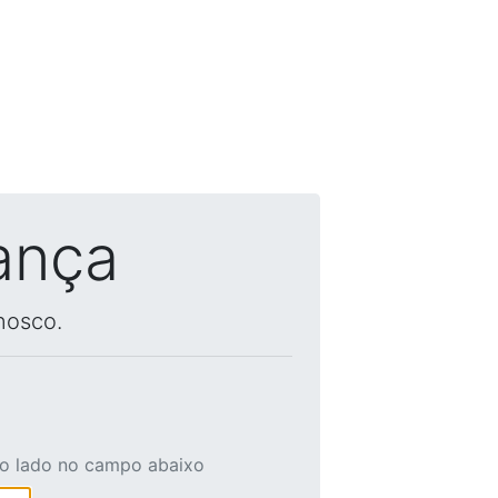
ança
nosco.
ao lado no campo abaixo