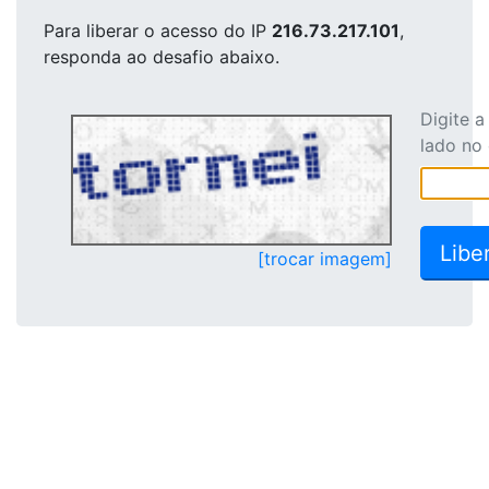
Para liberar o acesso
do IP
216.73.217.101
,
responda ao desafio abaixo.
Digite 
lado no
[trocar imagem]