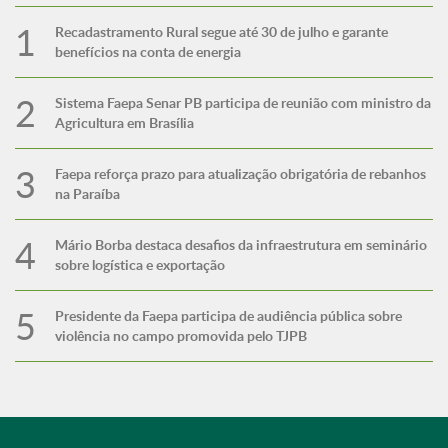
Recadastramento Rural segue até 30 de julho e garante
benefícios na conta de energia
Sistema Faepa Senar PB participa de reunião com ministro da
Agricultura em Brasília
Faepa reforça prazo para atualização obrigatória de rebanhos
na Paraíba
Mário Borba destaca desafios da infraestrutura em seminário
sobre logística e exportação
Presidente da Faepa participa de audiência pública sobre
violência no campo promovida pelo TJPB