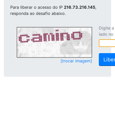
Para liberar o acesso
do IP
216.73.216.145
,
responda ao desafio abaixo.
Digite 
lado no
[trocar imagem]