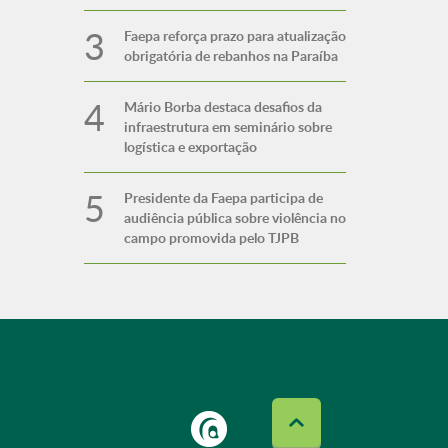
Faepa reforça prazo para atualização
obrigatória de rebanhos na Paraíba
Mário Borba destaca desafios da
infraestrutura em seminário sobre
logística e exportação
Presidente da Faepa participa de
audiência pública sobre violência no
campo promovida pelo TJPB