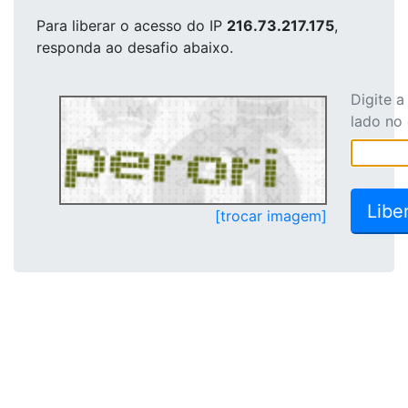
Para liberar o acesso
do IP
216.73.217.175
,
responda ao desafio abaixo.
Digite 
lado no
[trocar imagem]