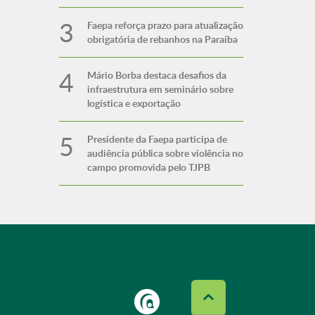
Faepa reforça prazo para atualização
obrigatória de rebanhos na Paraíba
Mário Borba destaca desafios da
infraestrutura em seminário sobre
logística e exportação
Presidente da Faepa participa de
audiência pública sobre violência no
campo promovida pelo TJPB