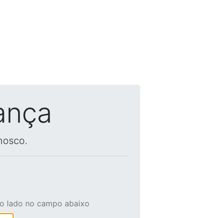
ança
nosco.
ao lado no campo abaixo