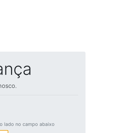
ança
nosco.
ao lado no campo abaixo