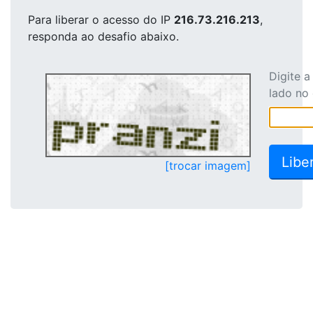
Para liberar o acesso
do IP
216.73.216.213
,
responda ao desafio abaixo.
Digite 
lado no
[trocar imagem]