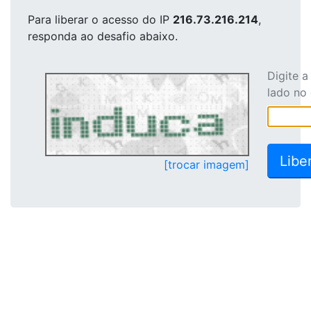
Para liberar o acesso
do IP
216.73.216.214
,
responda ao desafio abaixo.
Digite 
lado no
[trocar imagem]