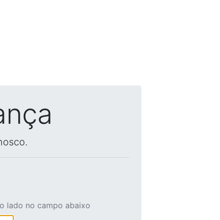
ança
nosco.
ao lado no campo abaixo