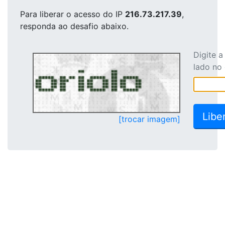
Para liberar o acesso
do IP
216.73.217.39
,
responda ao desafio abaixo.
Digite 
lado no
[trocar imagem]