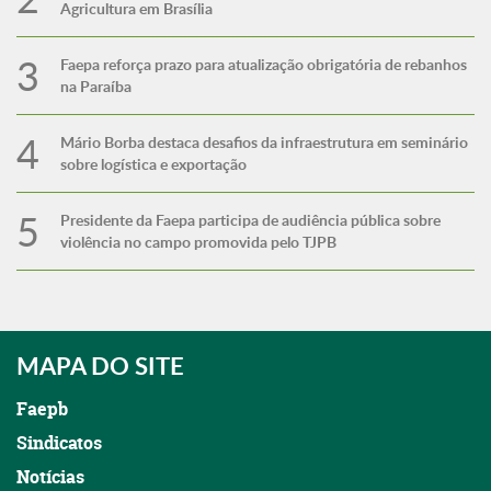
Agricultura em Brasília
Faepa reforça prazo para atualização obrigatória de rebanhos
na Paraíba
Mário Borba destaca desafios da infraestrutura em seminário
sobre logística e exportação
Presidente da Faepa participa de audiência pública sobre
violência no campo promovida pelo TJPB
MAPA DO SITE
Faepb
Sindicatos
Notícias