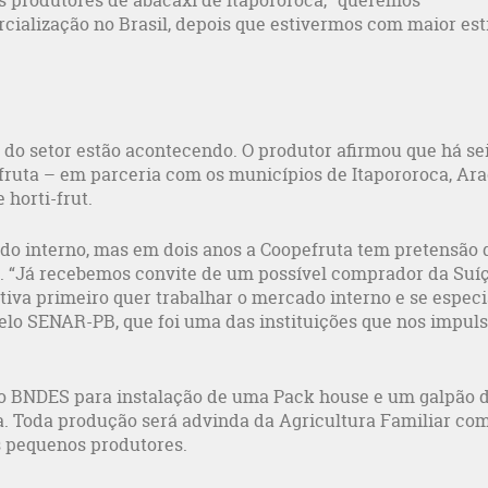
 produtores de abacaxi de Itapororoca, “queremos
ialização no Brasil, depois que estivermos com maior est
do setor estão acontecendo. O produtor afirmou que há se
ruta – em parceria com os municípios de Itapororoca, Ara
 horti-frut.
do interno, mas em dois anos a Coopefruta tem pretensão 
. “Já recebemos convite de um possível comprador da Suí
iva primeiro quer trabalhar o mercado interno e se especi
elo SENAR-PB, que foi uma das instituições que nos impul
o BNDES para instalação de uma Pack house e um galpão 
. Toda produção será advinda da Agricultura Familiar com
s pequenos produtores.