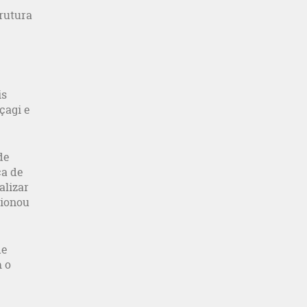
rutura
is
çagi e
de
ça de
alizar
sionou
de
 o