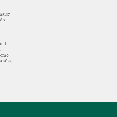
maior
ado
gundo
o
 como
raíba,