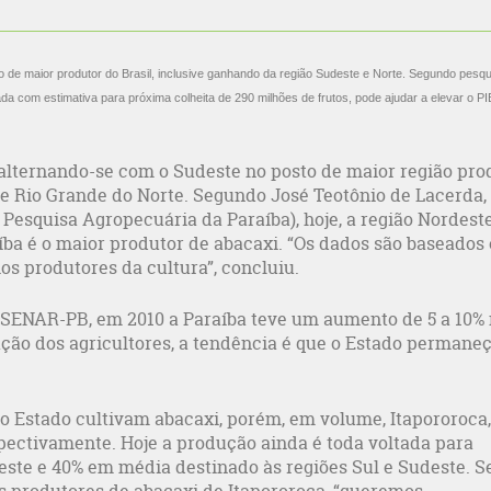
lo de maior produtor do Brasil, inclusive ganhando da região Sudeste e Norte. Segundo pesq
com estimativa para próxima colheita de 290 milhões de frutos, pode ajudar a elevar o PI
a alternando-se com o Sudeste no posto de maior região pro
, e Rio Grande do Norte. Segundo José Teotônio de Lacerda,
esquisa Agropecuária da Paraíba), hoje, a região Nordest
íba é o maior produtor de abacaxi. “Os dados são baseados
os produtores da cultura”, concluiu.
o SENAR-PB, em 2010 a Paraíba teve um aumento de 5 a 10%
ação dos agricultores, a tendência é que o Estado permane
 Estado cultivam abacaxi, porém, em volume, Itapororoca,
pectivamente. Hoje a produção ainda é toda voltada para
deste e 40% em média destinado às regiões Sul e Sudeste. 