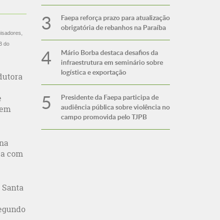
Faepa reforça prazo para atualização
obrigatória de rebanhos na Paraíba
uisadores,
B do
Mário Borba destaca desafios da
infraestrutura em seminário sobre
logística e exportação
dutora
Presidente da Faepa participa de
e
audiência pública sobre violência no
 em
campo promovida pelo TJPB
 na
ça com
 Santa
Segundo