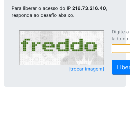
Para liberar o acesso
do IP
216.73.216.40
,
responda ao desafio abaixo.
Digite 
lado no
[trocar imagem]