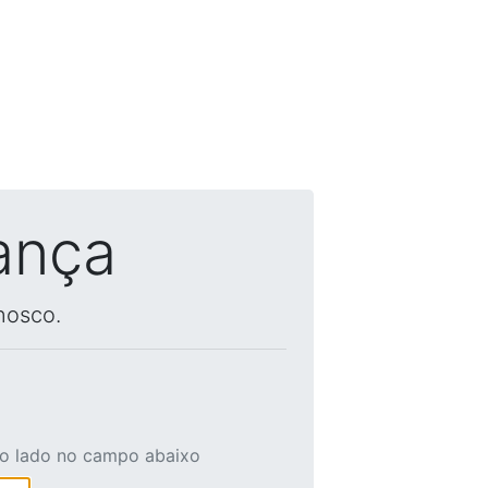
ança
nosco.
ao lado no campo abaixo