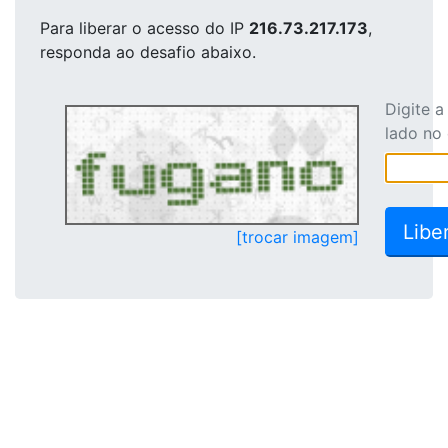
Para liberar o acesso
do IP
216.73.217.173
,
responda ao desafio abaixo.
Digite 
lado no
[trocar imagem]