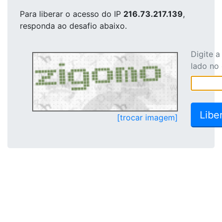
Para liberar o acesso
do IP
216.73.217.139
,
responda ao desafio abaixo.
Digite 
lado no
[trocar imagem]