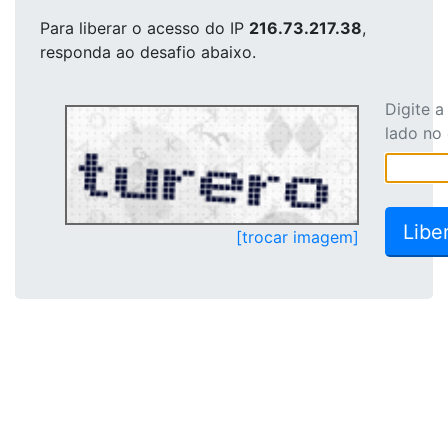
Para liberar o acesso
do IP
216.73.217.38
,
responda ao desafio abaixo.
Digite 
lado no
[trocar imagem]