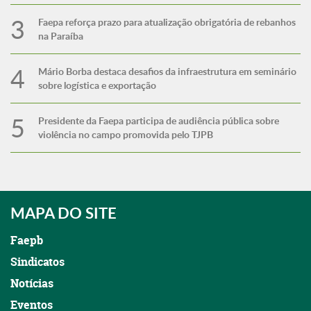
Faepa reforça prazo para atualização obrigatória de rebanhos
na Paraíba
Mário Borba destaca desafios da infraestrutura em seminário
sobre logística e exportação
Presidente da Faepa participa de audiência pública sobre
violência no campo promovida pelo TJPB
MAPA DO SITE
Faepb
Sindicatos
Notícias
Eventos