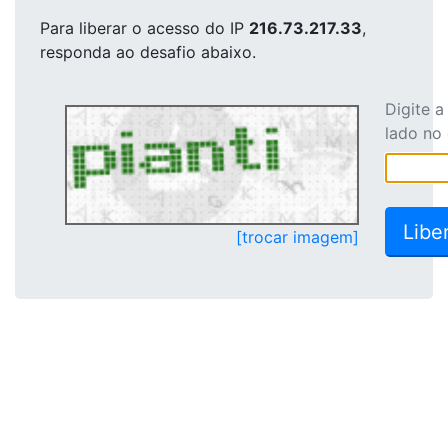
Para liberar o acesso
do IP
216.73.217.33
,
responda ao desafio abaixo.
Digite 
lado no
[trocar imagem]