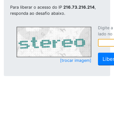
Para liberar o acesso
do IP
216.73.216.214
,
responda ao desafio abaixo.
Digite 
lado no
[trocar imagem]