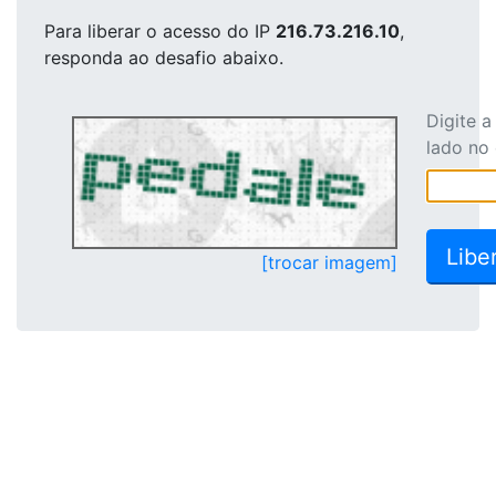
Para liberar o acesso
do IP
216.73.216.10
,
responda ao desafio abaixo.
Digite 
lado no
[trocar imagem]