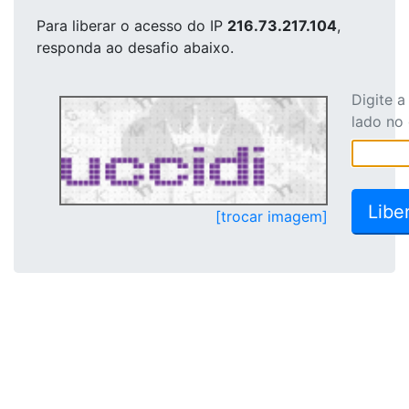
Para liberar o acesso
do IP
216.73.217.104
,
responda ao desafio abaixo.
Digite 
lado no
[trocar imagem]