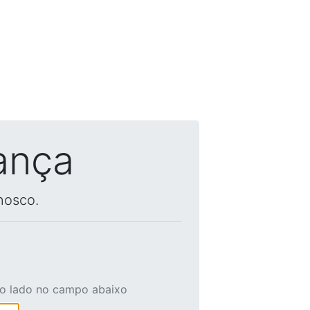
ança
nosco.
ao lado no campo abaixo